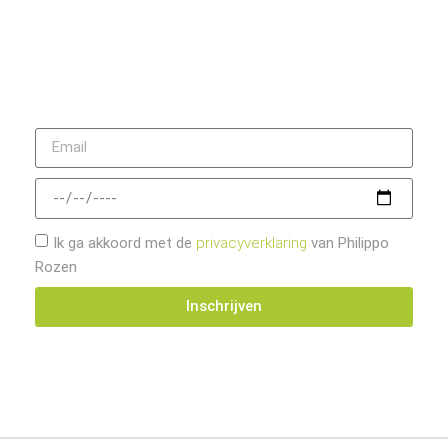
Mis geen enkele actie, korting of tip met onze nieuwsbrief.
Nee, we overdrijven niet. We brengen u enkel op de hoogte
van onze nieuwtjes.
Ik ga akkoord met de
privacyverklaring
van Philippo
Rozen
Inschrijven