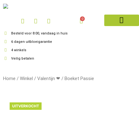
0
Philippo Flowers
Besteld voor 8:00, vandaag in huis
6 dagen uitbloeigarantie
4 winkels
Veilig betalen
Home
/
Winkel
/
Valentijn ❤
/
Boeket Passie
UITVERKOCHT